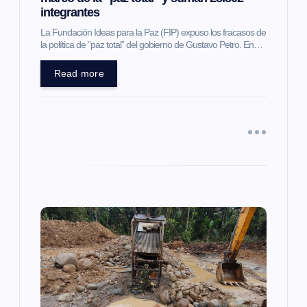
integrantes
t
La Fundación Ideas para la Paz (FIP) expuso los fracasos de
la política de “paz total” del gobierno de Gustavo Petro. En…
r
Read more
a
d
a
s