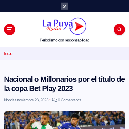
S
a
l
t
a
r
a
l
Periodismo con responsabilidad
c
o
Inicio
n
t
e
n
i
Nacional o Millonarios por el título de
d
o
la copa Bet Play 2023
Noticias
noviembre 23, 2023
0 Comentarios