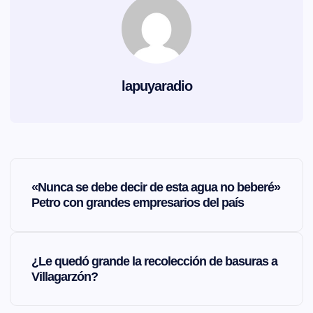
lapuyaradio
N
«Nunca se debe decir de esta agua no beberé»
a
Petro con grandes empresarios del país
v
¿Le quedó grande la recolección de basuras a
e
Villagarzón?
g