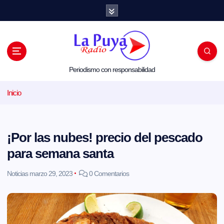
S
a
l
t
a
r
a
l
Periodismo con responsabilidad
c
o
Inicio
n
t
e
n
i
¡Por las nubes! precio del pescado
d
o
para semana santa
Noticias
marzo 29, 2023
0 Comentarios