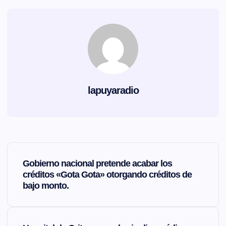
lapuyaradio
N
Gobierno nacional pretende acabar los
a
créditos «Gota Gota» otorgando créditos de
bajo monto.
v