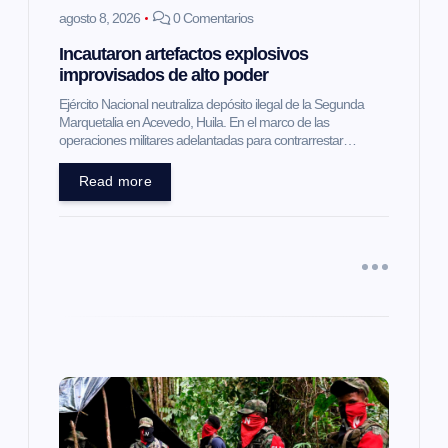
agosto 8, 2026
0 Comentarios
n
Incautaron artefactos explosivos
improvisados de alto poder
t
Ejército Nacional neutraliza depósito ilegal de la Segunda
Marquetalia en Acevedo, Huila. En el marco de las
r
operaciones militares adelantadas para contrarrestar…
a
Read more
d
a
s