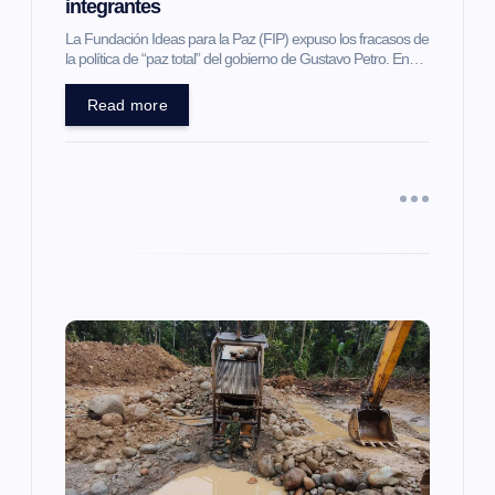
integrantes
t
La Fundación Ideas para la Paz (FIP) expuso los fracasos de
la política de “paz total” del gobierno de Gustavo Petro. En…
r
Read more
a
d
a
s