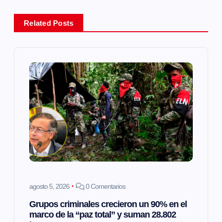
a
Related Posts
c
i
ó
n
d
e
e
agosto 5, 2026
0 Comentarios
Grupos criminales crecieron un 90% en el
n
marco de la “paz total” y suman 28.802