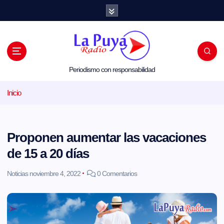
S
a
l
t
a
r
a
l
Periodismo con responsabilidad
c
o
Inicio
n
t
e
n
i
Proponen aumentar las vacaciones
d
o
de 15 a 20 días
Noticias
noviembre 4, 2022
0 Comentarios