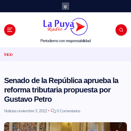
S
a
l
t
a
r
a
l
Periodismo con responsabilidad
c
o
Inicio
n
t
e
n
i
Senado de la República aprueba la
d
o
reforma tributaria propuesta por
Gustavo Petro
Noticias
noviembre 3, 2022
0 Comentarios