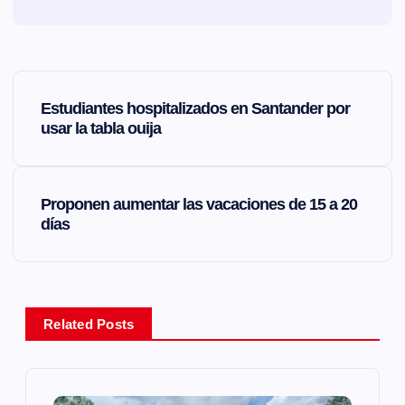
N
Estudiantes hospitalizados en Santander por
a
usar la tabla ouija
v
Proponen aumentar las vacaciones de 15 a 20
e
días
g
a
Related Posts
c
i