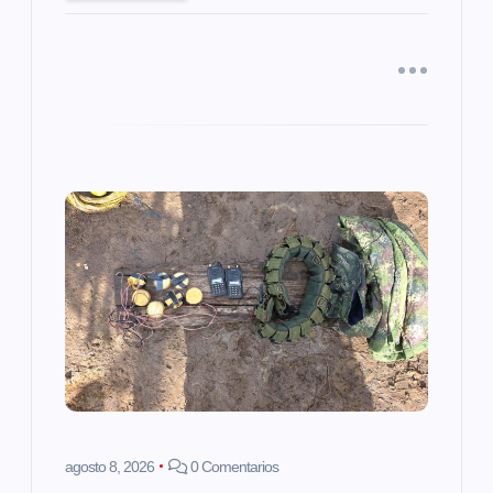
d
a
s
agosto 8, 2026
0 Comentarios