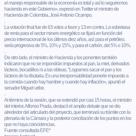
el manejo responsable de la economía es total y así lo seguiremos
haciendo en este Gobierno», expresó en Twitter el ministro de
Hacienda de Colombia, José Antonio Ocampo.
.
La votación final fue de 63 votos a favor y 13 en contra. La sobretasa
de renta para el sector minero energético se fijará en función del
precio internacional de los últimos diez años, así: para el petróleo,
sería progresiva de 5%, 10% y 15%, y para el carbón, del 5% o 10%.
.
De otro lado, el ministro de Hacienda y los ponentes también
indicaron que no se impondrán impuestos al pan, la miel, derivados
lácteos, bocadillos ni a las obleas. “Logramos sacar el pan y los
lácteos de la ributaria. Es una irresponsabilidad ponerle impuesto a
la comida cuando hay hambre y cuando hay inflación», apuntó el
senador Miguel uribe.
.
Al término de la sesión, que se extendió por casi 15 horas, el ministro
del interior, Alfonso Prada, destacó el amplio debate que se dio
alrededor del articulado del proyecto, que terminará su trámite con la
plenaria de la Cámara y la posterior conciliación de los puntos en los
que no haya coincidencias.
Fuente consultada EFE*