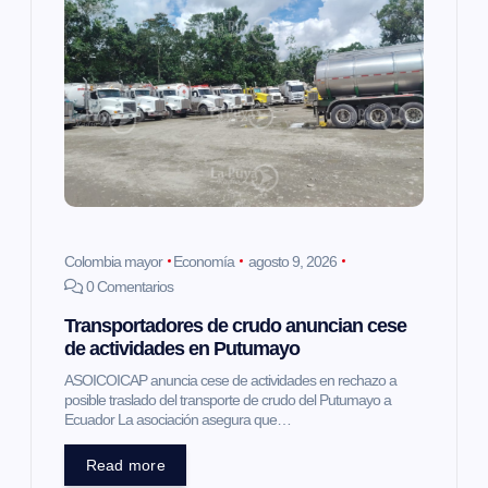
ó
n
d
e
e
Colombia mayor
Economía
agosto 9, 2026
0 Comentarios
n
Transportadores de crudo anuncian cese
de actividades en Putumayo
t
ASOICOICAP anuncia cese de actividades en rechazo a
posible traslado del transporte de crudo del Putumayo a
r
Ecuador La asociación asegura que…
a
Read more