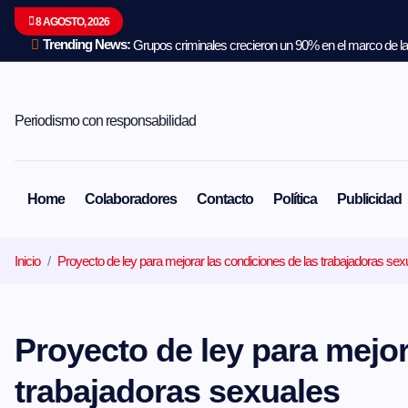
S
8 AGOSTO, 2026
a
l
Trending News:
Grupos criminales crecieron un 90% en el marco de la 
t
a
r
a
Periodismo con responsabilidad
l
c
o
n
Home
Colaboradores
Contacto
Política
Publicidad
t
e
n
Inicio
Proyecto de ley para mejorar las condiciones de las trabajadoras sex
i
d
o
Proyecto de ley para mejor
trabajadoras sexuales