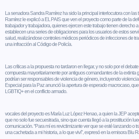
La senadora Sandra Ramírez ha sido la principal interlocutora con las
Ramírez le explicó a EL PAIS que ven el proyecto como parte de la def
trabajador y trabajadora, quienes ejercen este trabajo tienen derecho a 
establecen una series de obligaciones para los usuarios de estos servic
salud, realizándose controles médicos periódicos de infecciones de 
una infracción al Código de Policía.
Las críticas a la propuesta no tardaron en llegar, y no solo por el deba
compuesta mayoritariamente por antiguos comandantes de la extinta gue
podrían ser responsables de violencia de género, incluyendo violenci
Especial para la Paz anunció la apertura de esperado macrocaso, que in
LGBTIQ+ en el conflicto armado.
vocales del proyecto es María Luz López Henao, a quien la JEP acept
que no solo fue secuestrada, sino que cuenta llegó a la prostitución l
comunicación. “Para mí es revictimizante ver que se esté lanzando o 
una cachetada a mi historia, a lo que viví”, expresó en la emisora Blu 