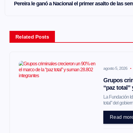
v
Pereira le ganó a Nacional el primer asalto de las sem
e
g
Related Posts
a
agosto 5, 2026
c
Grupos crim
i
“paz total”
La Fundación Ide
ó
total” del gobi
Read mor
n