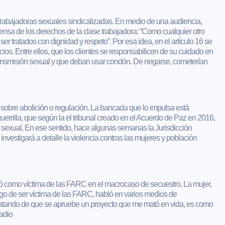
 trabajadoras sexuales sindicalizadas. En medio de una audiencia,
ensa de los derechos de la clase trabajadora: “Como cualquier otro
ser tratados con dignidad y respeto”. Por esa idea, en el artículo 16 se
ios. Entre ellos, que los clientes se responsabilicen de su cuidado en
transmisión sexual y que deban usar condón. De negarse, cometerían
te sobre abolición o regulación. La bancada que lo impulsa está
rrilla, que según la el tribunal creado en el Acuerdo de Paz en 2016,
a sexual. En ese sentido, hace algunas semanas la Jurisdicción
vestigará a detalle la violencia contras las mujeres y población
ó como víctima de las FARC en el macrocaso de secuestro. La mujer,
uego de ser víctima de las FARC, habló en varios medios de
tratando de que se apruebe un proyecto que me mató en vida, es como
Radio