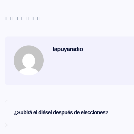
lapuyaradio
N
¿Subirá el diésel después de elecciones?
a