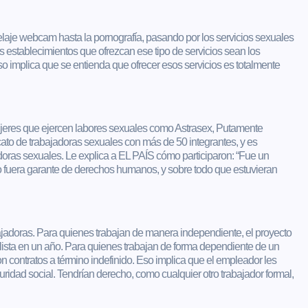
delaje webcam hasta la pornografía, pasando por los servicios sexuales
s establecimientos que ofrezcan ese tipo de servicios sean los
so implica que se entienda que ofrecer esos servicios es totalmente
ujeres que ejercen labores sexuales como Astrasex, Putamente
cato de trabajadoras sexuales con más de 50 integrantes, y es
oras sexuales. Le explica a EL PAÍS cómo participaron: “Fue un
o fuera garante de derechos humanos, y sobre todo que estuvieran
ajadoras. Para quienes trabajan de manera independiente, el proyecto
r lista en un año. Para quienes trabajan de forma dependiente de un
on contratos a término indefinido. Eso implica que el empleador les
uridad social. Tendrían derecho, como cualquier otro trabajador formal,