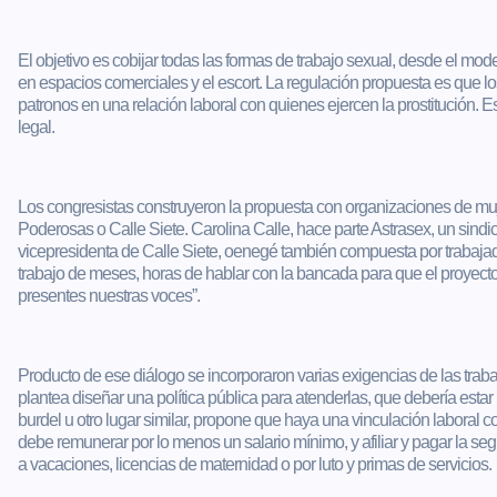
El objetivo es cobijar todas las formas de trabajo sexual, desde el mo
en espacios comerciales y el escort. La regulación propuesta es que lo
patronos en una relación laboral con quienes ejercen la prostitución. E
legal.
Los congresistas construyeron la propuesta con organizaciones de m
Poderosas o Calle Siete. Carolina Calle, hace parte Astrasex, un sindi
vicepresidenta de Calle Siete, oenegé también compuesta por trabajad
trabajo de meses, horas de hablar con la bancada para que el proyect
presentes nuestras voces”.
Producto de ese diálogo se incorporaron varias exigencias de las trab
plantea diseñar una política pública para atenderlas, que debería esta
burdel u otro lugar similar, propone que haya una vinculación laboral c
debe remunerar por lo menos un salario mínimo, y afiliar y pagar la seg
a vacaciones, licencias de maternidad o por luto y primas de servicios.