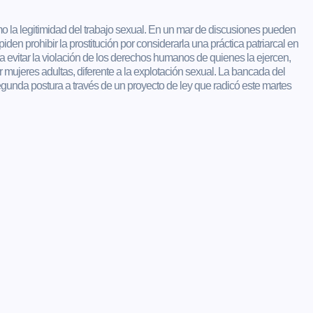
mo la legitimidad del trabajo sexual. En un mar de discusiones pueden
den prohibir la prostitución por considerarla una práctica patriarcal en
ra evitar la violación de los derechos humanos de quienes la ejercen,
 mujeres adultas, diferente a la explotación sexual. La bancada del
unda postura a través de un proyecto de ley que radicó este martes