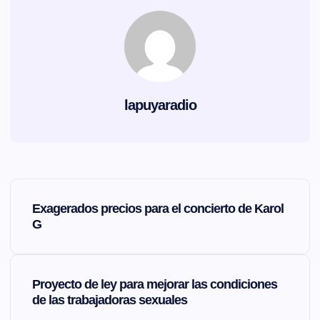
lapuyaradio
N
Exagerados precios para el concierto de Karol
a
G
v
Proyecto de ley para mejorar las condiciones
e
de las trabajadoras sexuales