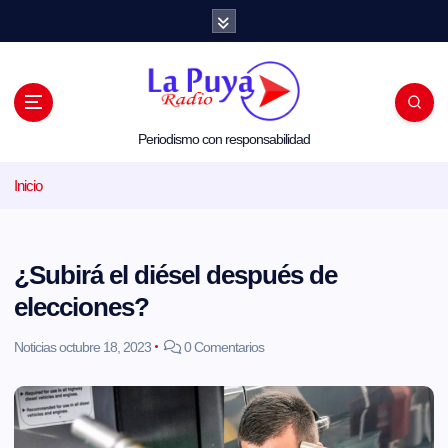
S
a
l
t
a
r
a
l
Periodismo con responsabilidad
c
o
Inicio
n
t
e
n
i
¿Subirá el diésel después de
d
o
elecciones?
Noticias
octubre 18, 2023
0 Comentarios