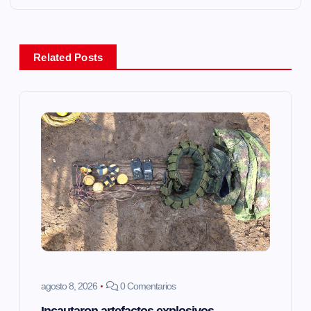
g
a
Related Posts
c
i
ó
n
d
e
e
agosto 8, 2026
0 Comentarios