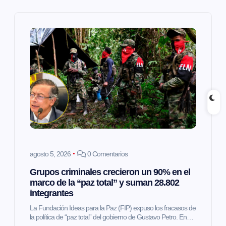
i
ó
n
d
e
e
agosto 5, 2026
0 Comentarios
n
Grupos criminales crecieron un 90% en el
marco de la “paz total” y suman 28.802
t
integrantes
La Fundación Ideas para la Paz (FIP) expuso los fracasos de
r
la política de “paz total” del gobierno de Gustavo Petro. En…