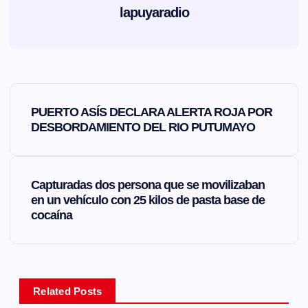
lapuyaradio
N
PUERTO ASÍS DECLARA ALERTA ROJA POR
a
DESBORDAMIENTO DEL RIO PUTUMAYO
v
Capturadas dos persona que se movilizaban
e
en un vehículo con 25 kilos de pasta base de
cocaína
g
a
Related Posts
c