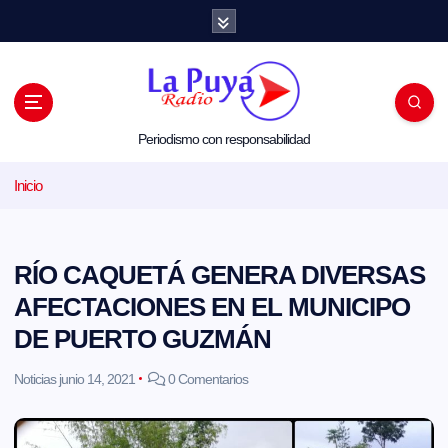
S
a
l
t
a
r
a
l
Periodismo con responsabilidad
c
o
Inicio
n
t
e
n
i
RÍO CAQUETÁ GENERA DIVERSAS
d
o
AFECTACIONES EN EL MUNICIPO
DE PUERTO GUZMÁN
Noticias
junio 14, 2021
0 Comentarios