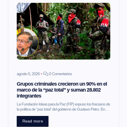
ó
n
d
e
e
agosto 5, 2026
0 Comentarios
n
Grupos criminales crecieron un 90% en el
marco de la “paz total” y suman 28.802
t
integrantes
La Fundación Ideas para la Paz (FIP) expuso los fracasos de
r
la política de “paz total” del gobierno de Gustavo Petro. En…
a
Read more