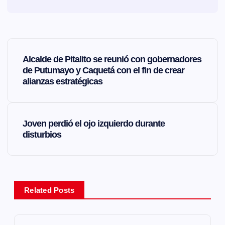
N
Alcalde de Pitalito se reunió con gobernadores
a
de Putumayo y Caquetá con el fin de crear
alianzas estratégicas
v
e
Joven perdió el ojo izquierdo durante
disturbios
g
a
Related Posts
c
i