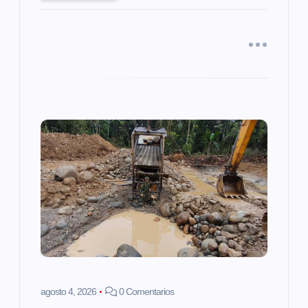
d
a
s
agosto 4, 2026
0 Comentarios