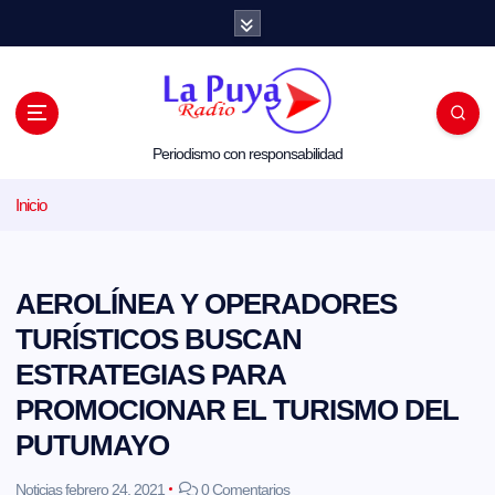
S
a
l
t
a
r
a
l
Periodismo con responsabilidad
c
o
Inicio
n
t
e
n
i
AEROLÍNEA Y OPERADORES
d
o
TURÍSTICOS BUSCAN
ESTRATEGIAS PARA
PROMOCIONAR EL TURISMO DEL
PUTUMAYO
Noticias
febrero 24, 2021
0 Comentarios