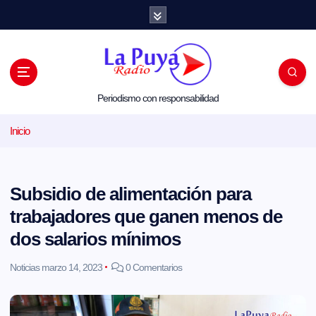
S
a
l
t
a
r
a
l
Periodismo con responsabilidad
c
o
Inicio
n
t
e
n
i
Subsidio de alimentación para
d
o
trabajadores que ganen menos de
dos salarios mínimos
Noticias
marzo 14, 2023
0 Comentarios