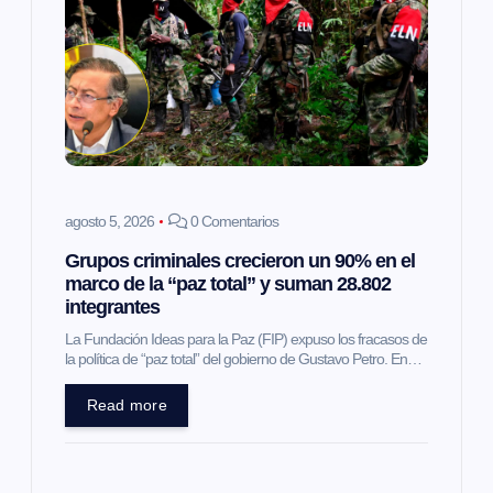
ó
n
d
e
e
agosto 5, 2026
0 Comentarios
Grupos criminales crecieron un 90% en el
n
marco de la “paz total” y suman 28.802
integrantes
t
La Fundación Ideas para la Paz (FIP) expuso los fracasos de
la política de “paz total” del gobierno de Gustavo Petro. En…
r
Read more
a
d