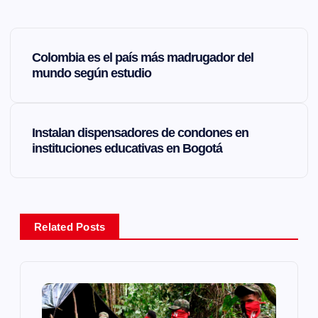
N
Colombia es el país más madrugador del
a
mundo según estudio
v
Instalan dispensadores de condones en
e
instituciones educativas en Bogotá
g
a
Related Posts
c
i