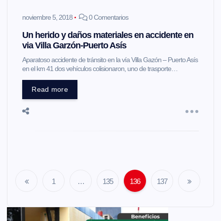
noviembre 5, 2018
0 Comentarios
Un herido y daños materiales en accidente en
via Villa Garzón-Puerto Asís
Aparatoso accidente de tránsito en la vía Villa Gazón – Puerto Asís
en el km 41 dos vehículos colisionaron, uno de trasporte…
Read more
1
…
135
136
137
N
a