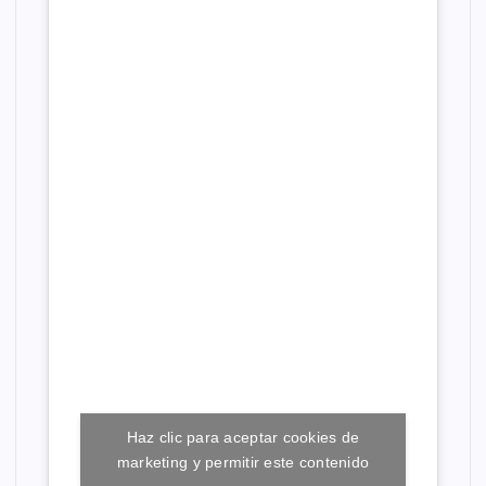
e
e
n
t
r
a
d
a
Haz clic para aceptar cookies de
s
marketing y permitir este contenido